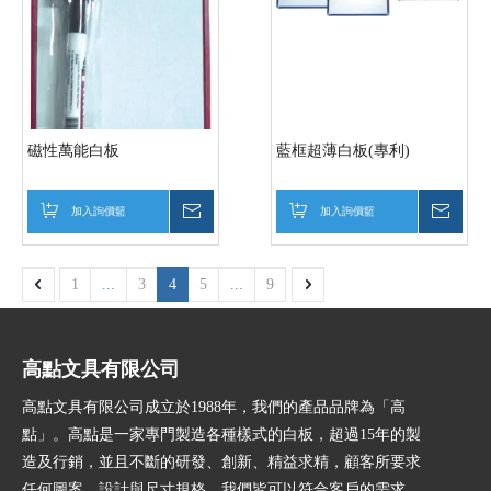
磁性萬能白板
藍框超薄白板(專利)
加入詢價籃
詢價
加入詢價籃
詢價
1
...
3
4
5
...
9
高點文具有限公司
高點文具有限公司成立於1988年，我們的產品品牌為「高
點」。高點是一家專門製造各種樣式的白板，超過15年的製
造及行銷，並且不斷的研發、創新、精益求精，顧客所要求
任何圖案、設計與尺寸規格，我們皆可以符合客戶的需求。