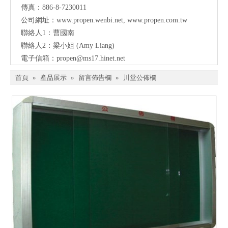
傳真：886-8-7230011
公司網址：
www.propen.wenbi.net
,
www.propen.com.tw
聯絡人1：曹國南
聯絡人2：梁小姐 (Amy Liang)
電子信箱：
propen@ms17.hinet.net
首頁
»
產品展示
»
留言佈告欄
»
川堂公佈欄