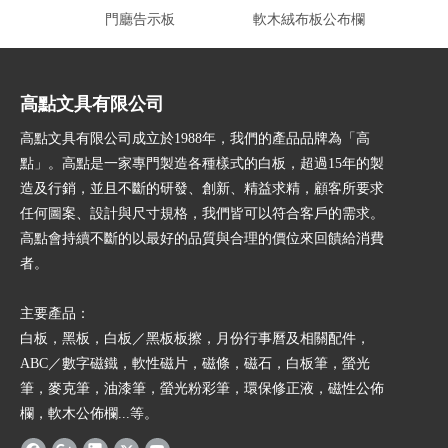
門廳告示板
軟木絨布板公布欄
鋁
高點文具有限公司
高點文具有限公司成立於1988年，我們的產品品牌為「高
點」。高點是一家專門製造各種樣式的白板，超過15年的製
造及行銷，並且不斷的研發、創新、精益求精，顧客所要求
任何圖案、設計與尺寸規格，我們皆可以符合客戶的需求。
高點會持續不斷的以最好的品質與合理的價位來回饋給消費
者。
主要產品：
白板，黑板，白板／黑板板擦，月份行事曆及相關配件，
ABC／數字磁鐵，軟性磁片，磁條，磁石，白板筆，螢光
筆，麥克筆，油漆筆，螢光粉彩筆，環保修正液，磁性公佈
欄，軟木公佈欄...等。