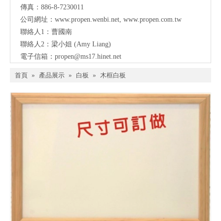
傳真：886-8-7230011
公司網址：
www.propen.wenbi.net
,
www.propen.com.tw
聯絡人1：曹國南
聯絡人2：梁小姐 (Amy Liang)
電子信箱：
propen@ms17.hinet.net
首頁
»
產品展示
»
白板
»
木框白板