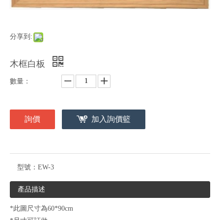
分享到:
木框白板
數量：
詢價
加入詢價籃
型號：
EW-3
產品描述
*此圖尺寸為60*90cm