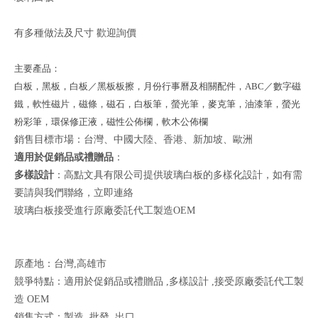
有多種做法及尺寸 歡迎詢價
主要產品：
白板，黑板，白板／黑板板擦，月份行事曆及相關配件，ABC／數字磁
鐵，軟性磁片，磁條，磁石，白板筆，螢光筆，麥克筆，油漆筆，螢光
粉彩筆，環保修正液，磁性公佈欄，軟木公佈欄
銷售目標市場：台灣、中國大陸、香港、新加坡、歐洲
適用於促銷品或禮贈品
：
多樣設計
：高點文具有限公司提供玻璃白板的多樣化設計，如有需
要請與我們聯絡，
立即連絡
玻璃白板接受進行原廠委託代工製造OEM
原產地：台灣,高雄市
競爭特點：適用於促銷品或禮贈品 ,多樣設計 ,接受原廠委託代工製
造 OEM
銷售方式：製造 ,批發 ,出口