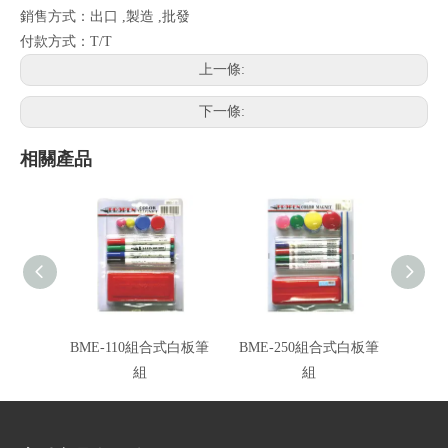
銷售方式：出口 ,製造 ,批發
付款方式：T/T
上一條:
下一條:
相關產品
BME-110組合式白板筆
BME-250組合式白板筆
組
組
組