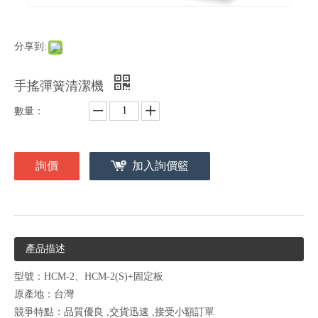
分享到:
手搖彈簧清潔機
數量：
詢價
加入詢價籃
產品描述
型號：HCM-2、HCM-2(S)+固定板
原產地：台灣
競爭特點：品質優良 ,交貨迅速 ,接受小額訂單